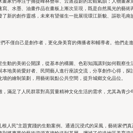
水畫家們專注于捕捉峰林疊翠、云蒸霞蔚的宏觀氣韻；人物畫家
速寫、水墨、油畫作品在畫板上漸次呈現，既是自然風光的藝術
發了新的創作靈感，未來有望催生一批展現環江新貌、謳歌毛南
名家們不僅自己是創作者，更化身美育的傳播者和輔導者。他們走
堂生動的美術公開課，從基本的構圖、色彩知識講到如何觀察生
與本地美術愛好者、民間藝人進行座談交流，分享創作心得，探
化墻的繪制策劃，用藝術裝點公共空間，提升城鄉文化品位。
離，滿足了人民群眾對高質量精神文化生活的需求，尤其為青少
。
、扎根人民”主題實踐的生動案例。通過沉浸式的采風，藝術家們