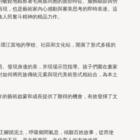
則敏銳地觀察著毛南族同胞的面部特征、服飾細節與勞
再現，也是藝術家內心感動與審美思考的即時表達。這
族人民奮斗精神的精品力作。
進環江當地的學校、社區和文化站，開展了形式多樣的
活、發現身邊的美，并現場示范指導。孩子們圍在畫家
討如何將民族傳統元素與現代美術形式相結合，為本土
年的藝術啟蒙和成長提供了難得的機會，有效發揮了文
真正腳踏泥土，呼吸鄉間氣息，傾聽百姓故事，從而使