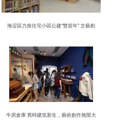
海淀區力推住宅小區公建“雙當年” 文藝創
作服務融入社區生活新場景
牛房倉庫 舊時建筑新生，藝術創作無限大