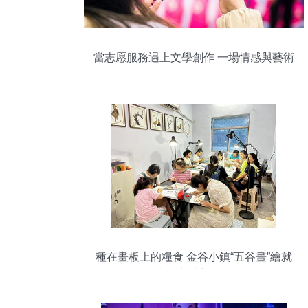
當志愿服務遇上文學創作 一場情感與藝術
的靈魂共鳴
種在畫板上的糧食 金谷小鎮“五谷畫”繪就
鄉村文藝新風景