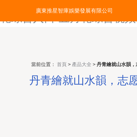
五月花网站-五月花无码-五
廣東推星智庫娛樂發展有限公司
花综合入口-五月花综合视频
當前位置：
首頁
>
產品大全
>
丹青繪就山水韻，
丹青繪就山水韻，志