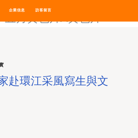
-五月花亚洲中文社区-五月
企業信息
訪客留言
-五月黄色片A黄色片
實
家赴環江采風寫生與文