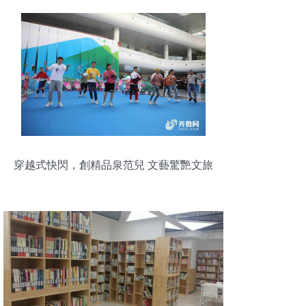
穿越式快閃，創精品泉范兒 文藝驚艷文旅
博覽會，創作服務賦新能