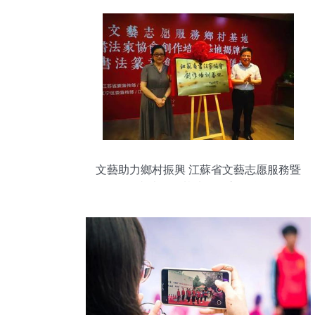
文藝助力鄉村振興 江蘇省文藝志愿服務暨
書法創作基地在江寧揭牌