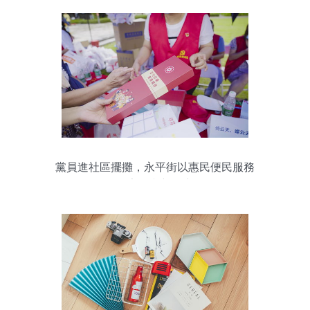
黨員進社區擺攤，永平街以惠民便民服務
點亮創文新篇章