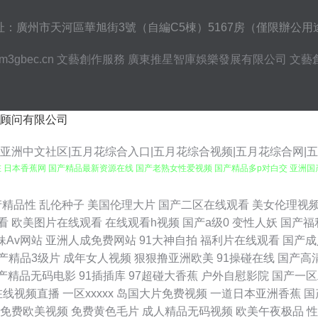
址：廣州市天河區華旭街3號（自編C5棟）5167房（僅限辦公用
m3gbec.cn
文藝創作服務
廣東推星智庫娛樂發展有限公司
文藝
顾问有限公司
花亚洲中文社区|五月花综合入口|五月花综合视频|五月花综合网|
 日本香蕉网 国产精品最新资源在线 国产老熟女性爱视频 国产精品多p对白交 亚洲国
3卡4卡5卡免费 成人福利老司机 青青草热在线视频 俺来也色官网 无码毛茸茸 福利淫
产精品性
乱伦种子
美国伦理大片
国产二区在线观看
美女伦理视
看
欧美图片在线观看
在线观看h视频
国产a级0
变性人妖
国产福
码影记 国产一区在线观看 外国恐怖 短剧 日韩av线路 97碰人人摸 欧美吃骚逼午夜福
妹Av网站
亚洲人成免费网站
91大神自拍
福利片在线观看
国产成
产精品3级片
成年女人视频
狠狠撸亚洲欧美
91操碰在线
国产高
线 国产精品日韩欧美一 天天看片手机在线电影 多p混交 日本视频a av性爱在线观看 
产精品无码电影
91插插库
97超碰大香蕉
户外自慰影院
国产一区
在线视频直播
一区xxxxx
岛国大片免费视频
一道日本亚洲香蕉
国
 qq校内网 欧美影院一区二区三区 91秒拍网 免费无码一区二区三区A片视频 中文字幕二
免费欧美视频
免费黄色毛片
成人精品无码视频
欧美午夜极品
性