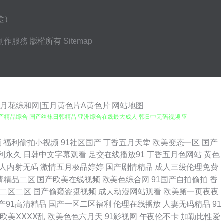
途）
創作服務
版權所有
Sitemap
五月花综和网|五月黄色片A黄色片
网站地图
产精品综合 国产丝袜日韩精品 亚洲综合在线最大成人 韩日中无码视频 亚
导航 日韩成人精品网站 草草院元wwwww 欧美亚洲日韩 91看黄下 欧美
频
福利偷拍小视频
91社区国产
丁香五月天堂
欧美变态一区
国产
利永久
日韩中文字幕观看
足交在线播放91
丁香五月色网站
黄色
利 制服丝袜美腿在线电影 九九大香蕉 豆花tv 日韩色情电影院 超碰97人
人内射无码
激情五月极品婷婷
国产剧情精品
成人三级伦理免费
清精品二区
国产欧美在线视频
欧美色综合网
91国产自拍偷拍
香
欧美日韩卡1 综合色图第一页x 狼色在线精品影视 亚洲制服欧美另类 国自
二区二区
国产偷窥盗摄视频
成人动漫网站观看
欧美第一页夜夜
产91高清精品
国产一区二区福利
伦理在线播放
人妻无码精品
91
 百万网址 欧美无人区码suv 91大神高清无码 蜜臀tv高清 在线观看成
欧美ⅩⅩⅩⅩ乱
欧美色色六月天
91影视网
午夜伦不卡
加勒比性爱