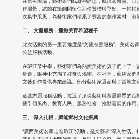
在寫生現場，藝術家們或凝神靜思，或揮毫潑墨。山
作場景，試圖在筆觸間留住那份質樸與堅韌。一幅幅
次集中采風，為藝術家們積累了豐富的創作素材，激
二、 文藝服務，播撒美育希望種子
此次活動的另一重要維度是“文藝志愿服務”。美術
公益服務活動。
在環江某中學，藝術家們為熱愛美術的孩子們上了一
身邊，眼神中充滿了好奇與渴望。在社區，藝術家們
文藝創作提供專業建議。部分藝術家還參與了當地文
這些志愿服務活動，拉近了頂尖藝術與基層群眾的距
藝引領風尚、教育人民、服務社會、推動發展的作用
三、 深入扎根，賦能鄉村文化振興
“廣西美術名家走進環江”活動，是文藝界“深入生活