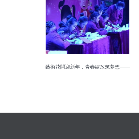
藝術花開迎新年，青春綻放筑夢想——
2019年宜都市青少年元旦文藝晚會圓滿落
幕