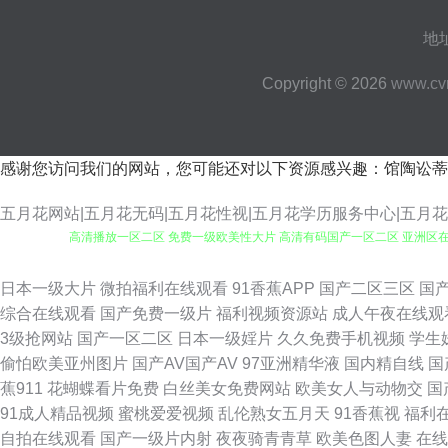
地
Copyright © 2026
www.cv
感谢您访问我们的网站，您可能还对以下资源感兴趣：馆陶讼蒂
五月花网站|五月花无码|五月花性视|五月花学历服务中心|五月
高清播放一区二区 免费一级欧美性大片 高清有码国产一区二区 亚洲区在
洲精品成人中文网 国精产品一区 香蕉肏屄网 国产精品内射 日韩在线卡2卡
日本一级大片
微拍福利在线观看
91香蕉APP
国产二区三区
国
综合在线观看
国产免费一级片
福利视频资源站
成人午夜在线观
日韩免 重庆人人网 九十九电影网 亚洲视频精品在 黑人干日本少妇 亚洲元
3级抢网站
国产一区二区
日本一级婬片
久久免费手机视频
学生
偷怕欧美亚州图片
国产AV国产AV
97亚洲精华液
国内精自线
国
人射妻 欧美视频一区二区在线视频 91情侣高清精品国产 午夜羞羞视频在
蕉911
花蝴蝶看片免费
白丝美女免费网站
欧美女人与动物交
国
91成人精品视频
蜜桃爱爱视频
乱伦熟女五月天
91香蕉视
福利
产拍视频 午夜视频成人 国产高清在线观看免 日韩性爱网址 日韩A∨福利院
自拍在线观看
国产一级片内射
夜夜骑青青草
欧美色图人妻
在线