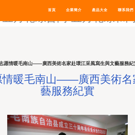
月花性视-五月花学历服务中心
首頁
企業簡介
產品大全
聯系我們
-五月花综合网-五月花综和网
志愿情暖毛南山——廣西美術名家赴環江采風寫生與文藝服務紀
愿情暖毛南山——廣西美術名
藝服務紀實